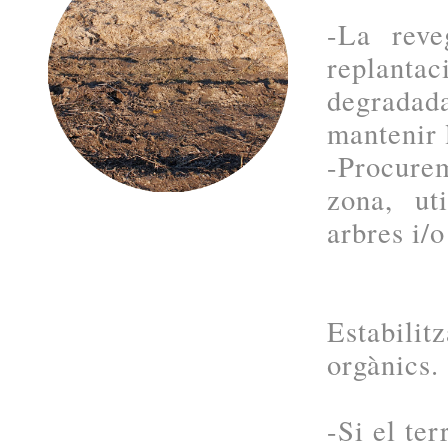
-La reve
replanta
degradada
mantenir l
-Procurem
zona, uti
arbres i/o
Estabilit
orgànics.
-Si el te