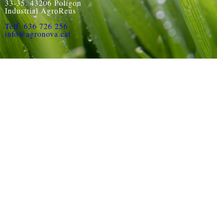
33-35. 43206 Polígon
Industrial AgroReus
Telf: 636 726 256
info@agronova.cat