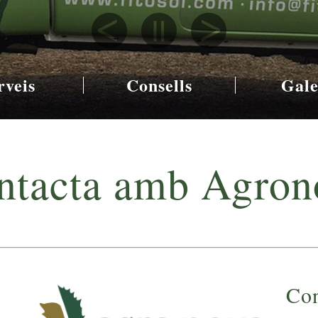
rveis
Consells
Gale
ntacta amb Agron
Con