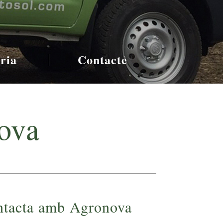
ria
Contacte
ova
tacta amb Agronova