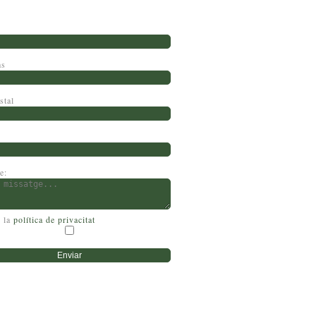
ms
stal
e:
 la
política de privacitat