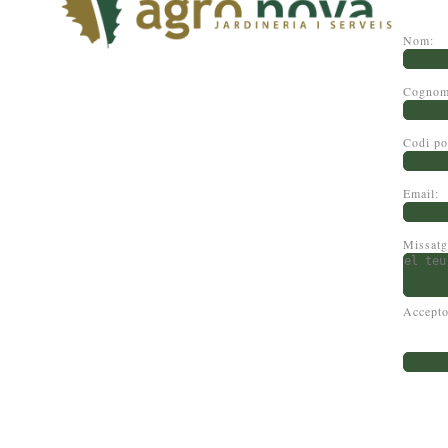
Nom:
Cogno
Codi po
Email:
Missatg
Accepto