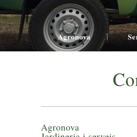
Agronova
Se
Co
Agronova
Jardineria i serveis